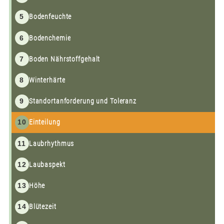
5
Bodenfeuchte
6
Bodenchemie
7
Boden Nährstoffgehalt
8
Winterhärte
9
Standortanforderung und Toleranz
10
Einteilung
11
Laubrhythmus
12
Laubaspekt
13
Höhe
14
Blütezeit