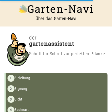
Garten-Navi
Über das Garten-Navi
der
gartenassistent
Schritt für Schritt zur perfekten Pflanze
1
Einleitung
2
Eignung
3
Licht
4
Bodenart