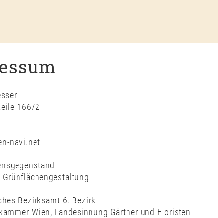
ressum
esser
eile 166/2
n-navi.net
ensgegenstand
d Grünflächengestaltung
ches Bezirksamt 6. Bezirk
skammer Wien, Landesinnung Gärtner und Floristen