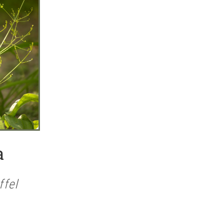
a
ffel