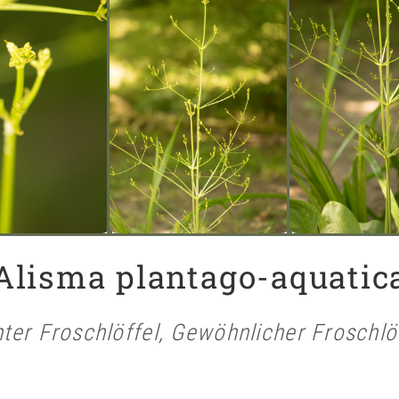
Alisma plantago-aquatic
ter Froschlöffel, Gewöhnlicher Froschlö